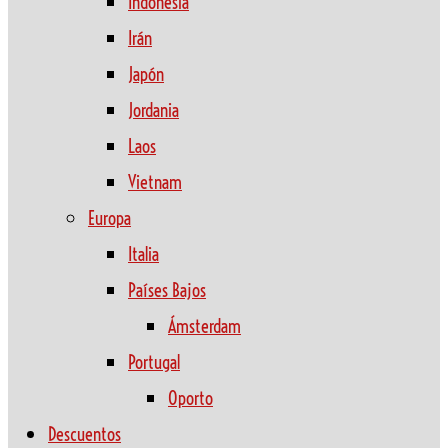
Indonesia
Irán
Japón
Jordania
Laos
Vietnam
Europa
Italia
Países Bajos
Ámsterdam
Portugal
Oporto
Descuentos