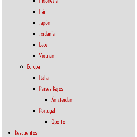
Indonesia
Irán
Japón
Jordania
Laos
Vietnam
Europa
Italia
Países Bajos
Ámsterdam
Portugal
Oporto
Descuentos