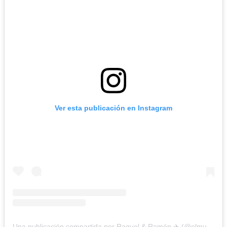
Ver esta publicación en Instagram
Una publicación compartida por Raquel & Ramón ✈️ (@elmundoesunviaje_)