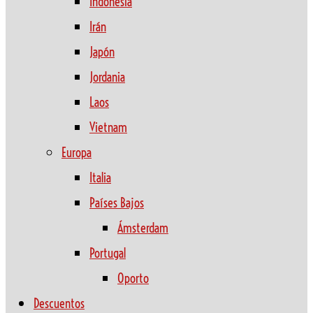
Indonesia
Irán
Japón
Jordania
Laos
Vietnam
Europa
Italia
Países Bajos
Ámsterdam
Portugal
Oporto
Descuentos