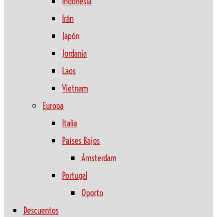
Indonesia
Irán
Japón
Jordania
Laos
Vietnam
Europa
Italia
Países Bajos
Ámsterdam
Portugal
Oporto
Descuentos