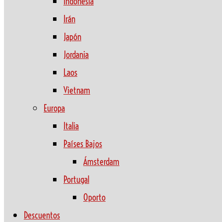
Indonesia
Irán
Japón
Jordania
Laos
Vietnam
Europa
Italia
Países Bajos
Ámsterdam
Portugal
Oporto
Descuentos