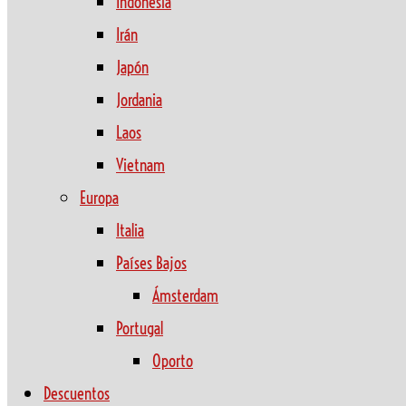
Indonesia
Irán
Japón
Jordania
Laos
Vietnam
Europa
Italia
Países Bajos
Ámsterdam
Portugal
Oporto
Descuentos