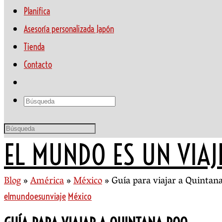
Planifica
Asesoría personalizada Japón
Tienda
Contacto
EL MUNDO ES UN VIAJ
Blog
»
América
»
México
»
Guía para viajar a Quintan
elmundoesunviaje
México