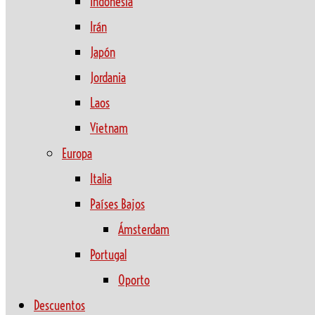
Indonesia
Irán
Japón
Jordania
Laos
Vietnam
Europa
Italia
Países Bajos
Ámsterdam
Portugal
Oporto
Descuentos