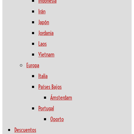
Indonesia
Irán
Japón
Jordania
Laos
Vietnam
Europa
Italia
Países Bajos
Ámsterdam
Portugal
Oporto
Descuentos