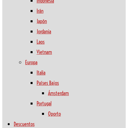
Indonesia
Irán
Japón
Jordania
Laos
Vietnam
Europa
Italia
Países Bajos
Ámsterdam
Portugal
Oporto
Descuentos