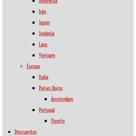
Indonesia
Irán
Japón
Jordania
Laos
Vietnam
Europa
Italia
Países Bajos
Ámsterdam
Portugal
Oporto
Descuentos