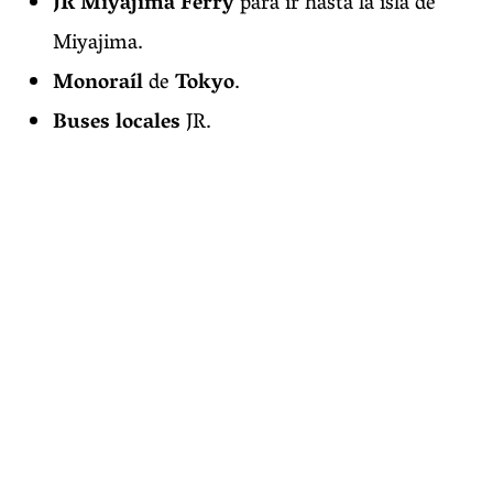
JR Miyajima Ferry
para ir hasta la isla de
Miyajima.
Monoraíl
de
Tokyo
.
Buses locales
JR.