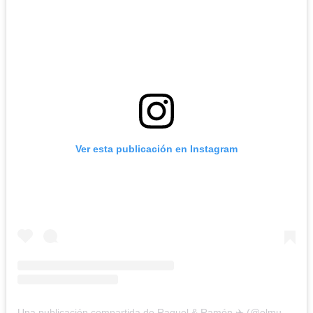
Ver esta publicación en Instagram
Una publicación compartida de Raquel & Ramón ✈️ (@elmundoesunviaje_)