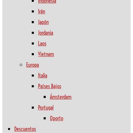
Indonesia
Irán
Japón
Jordania
Laos
Vietnam
Europa
Italia
Países Bajos
Ámsterdam
Portugal
Oporto
Descuentos